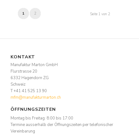
1
2
Seite 1 von 2
KONTAKT
Manufaktur Marton GmbH
Flurstrasse 20
6332 Hagendorn ZG
Schweiz
T +41 41 525 13 90
mfm@manufakturmarton.ch
ÖFFNUNGSZEITEN
Montag bis Freitag: 8:00 bis 17:00
Termine ausserhalb der Öffnungszeiten per telefonischer
Vereinbarung