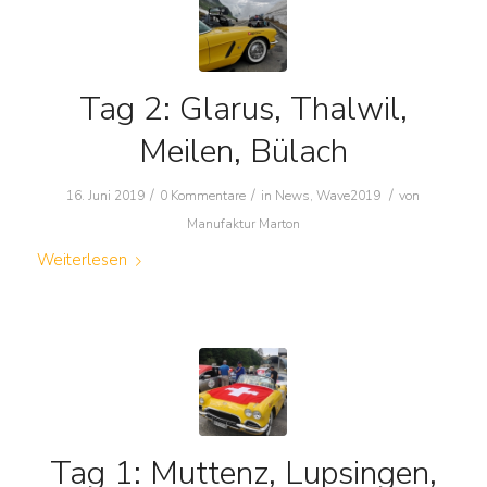
Tag 2: Glarus, Thalwil,
Meilen, Bülach
/
/
/
16. Juni 2019
0 Kommentare
in
News
,
Wave2019
von
Manufaktur Marton
Weiterlesen
Tag 1: Muttenz, Lupsingen,