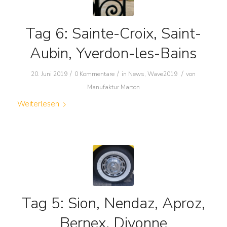
Tag 6: Sainte-Croix, Saint-
Aubin, Yverdon-les-Bains
/
/
/
20. Juni 2019
0 Kommentare
in
News
,
Wave2019
von
Manufaktur Marton
Weiterlesen
Tag 5: Sion, Nendaz, Aproz,
Bernex, Divonne