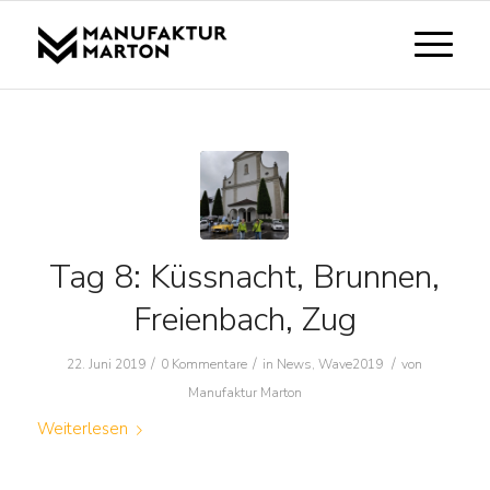
Tag 8: Küssnacht, Brunnen,
Freienbach, Zug
/
/
/
22. Juni 2019
0 Kommentare
in
News
,
Wave2019
von
Manufaktur Marton
Weiterlesen