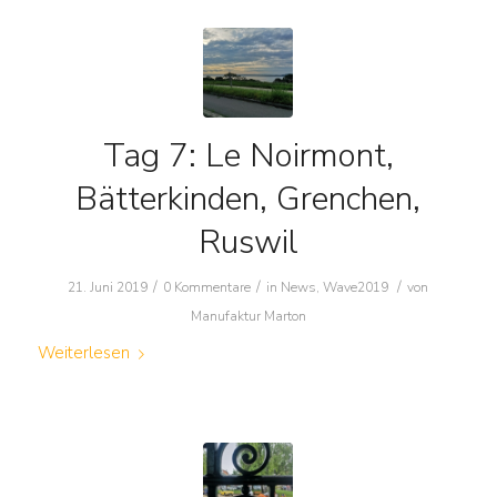
Tag 7: Le Noirmont,
Bätterkinden, Grenchen,
Ruswil
/
/
/
21. Juni 2019
0 Kommentare
in
News
,
Wave2019
von
Manufaktur Marton
Weiterlesen