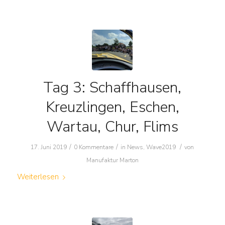
Tag 3: Schaffhausen,
Kreuzlingen, Eschen,
Wartau, Chur, Flims
/
/
/
17. Juni 2019
0 Kommentare
in
News
,
Wave2019
von
Manufaktur Marton
Weiterlesen