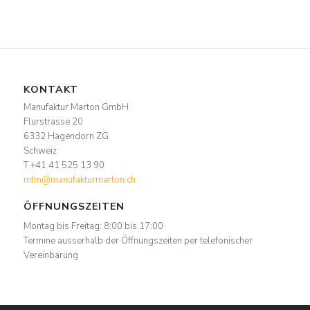
KONTAKT
Manufaktur Marton GmbH
Flurstrasse 20
6332 Hagendorn ZG
Schweiz
T +41 41 525 13 90
mfm@manufakturmarton.ch
ÖFFNUNGSZEITEN
Montag bis Freitag: 8:00 bis 17:00
Termine ausserhalb der Öffnungszeiten per telefonischer
Vereinbarung