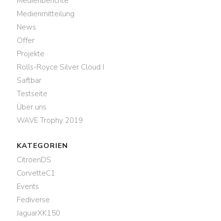
Medienberichte
Medienmitteilung
News
Offer
Projekte
Rolls-Royce Silver Cloud I
Saftbar
Testseite
Über uns
WAVE Trophy 2019
KATEGORIEN
CitroenDS
CorvetteC1
Events
Fediverse
JaguarXK150