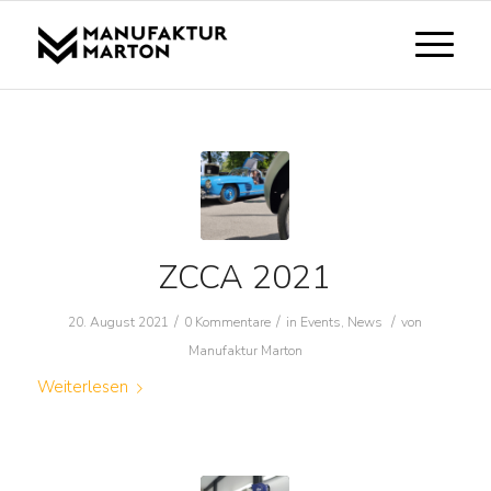
ZCCA 2021
/
/
/
20. August 2021
0 Kommentare
in
Events
,
News
von
Manufaktur Marton
Weiterlesen