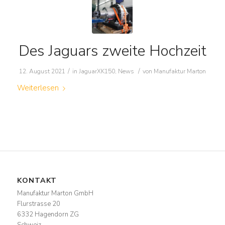
Des Jaguars zweite Hochzeit
/
/
12. August 2021
in
JaguarXK150
,
News
von
Manufaktur Marton
Weiterlesen
KONTAKT
Manufaktur Marton GmbH
Flurstrasse 20
6332 Hagendorn ZG
Schweiz