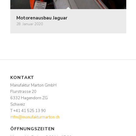
Motorenausbau Jaguar
28. Januar 2020
KONTAKT
Manufaktur Marton GmbH
Flurstrasse 20
6332 Hagendorn ZG
Schweiz
T +41 41 525 13 90
mfm@manufakturmarton.ch
ÖFFNUNGSZEITEN