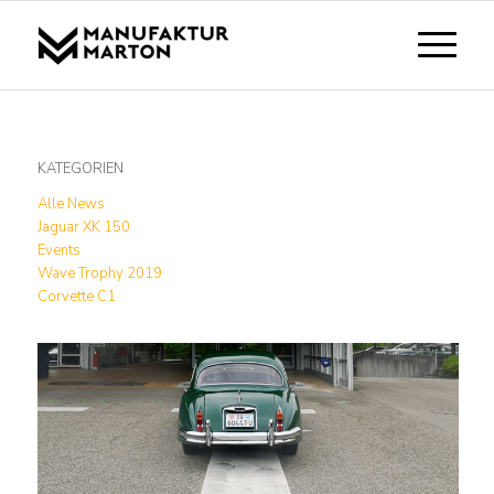
KATEGORIEN
Alle News
Jaguar XK 150
Events
Wave Trophy 2019
Corvette C1