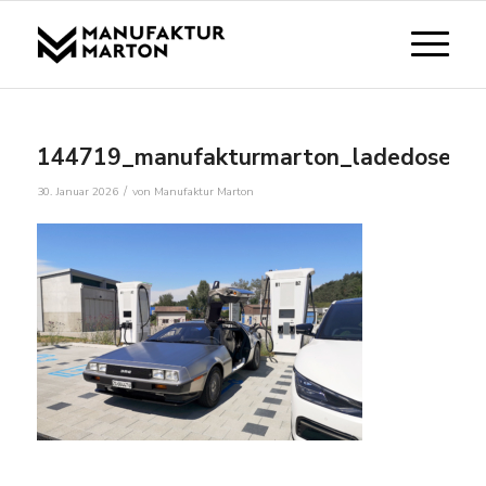
144719_manufakturmarton_ladedose_bl
/
30. Januar 2026
von
Manufaktur Marton