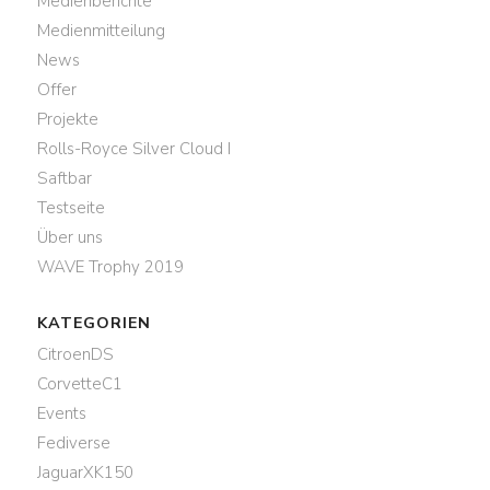
Medienberichte
Medienmitteilung
News
Offer
Projekte
Rolls-Royce Silver Cloud I
Saftbar
Testseite
Über uns
WAVE Trophy 2019
KATEGORIEN
CitroenDS
CorvetteC1
Events
Fediverse
JaguarXK150