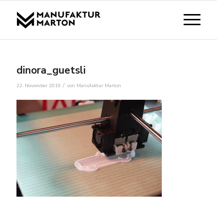
dinora_guetsli
/
22. November 2019
von
Manufaktur Marton