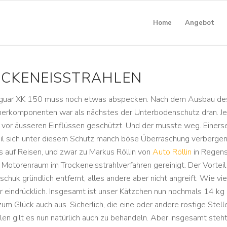
Home
Angebot
CKENEISSTRAHLEN
aguar XK 150 muss noch etwas abspecken. Nach dem Ausbau de
erkomponenten war als nächstes der Unterbodenschutz dran. J
n vor äusseren Einflüssen geschützt. Und der musste weg. Einers
il sich unter diesem Schutz manch böse Überraschung verbergen 
 auf Reisen, und zwar zu Markus Röllin von
Auto Röllin
in Regens
 Motorenraum im Trockeneisstrahlverfahren gereinigt. Der Vorteil
schuk gründlich entfernt, alles andere aber nicht angreift. Wie vi
er eindrücklich. Insgesamt ist unser Kätzchen nun nochmals 14 k
zum Glück auch aus. Sicherlich, die eine oder andere rostige Stel
len gilt es nun natürlich auch zu behandeln. Aber insgesamt steh