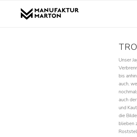
TRO
Unser J
Verbrenn
bis anhi
auch, we
nochmals
auch der
und Kaut
die Bild
blieben 
Roststel