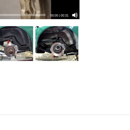
00:00
|
00:31