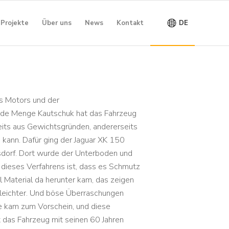
Projekte
Über uns
News
Kontakt
DE
s Motors und der
ede Menge Kautschuk hat das Fahrzeug
eits aus Gewichtsgründen, andererseits
kann. Dafür ging der Jaguar XK 150
dorf. Dort wurde der Unterboden und
 dieses Verfahrens ist, dass es Schmutz
el Material da herunter kam, das zeigen
g leichter. Und böse Überraschungen
le kam zum Vorschein, und diese
t das Fahrzeug mit seinen 60 Jahren