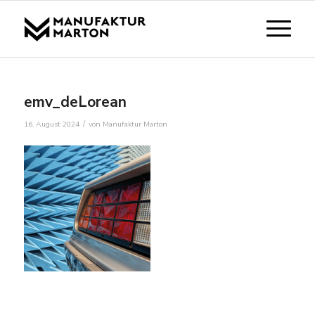
emv_deLorean
/
16. August 2024
von
Manufaktur Marton