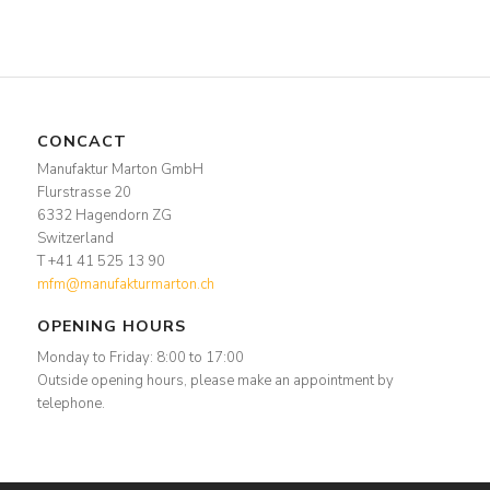
CONCACT
Manufaktur Marton GmbH
Flurstrasse 20
6332 Hagendorn ZG
Switzerland
T +41 41 525 13 90
mfm@manufakturmarton.ch
OPENING HOURS
Monday to Friday: 8:00 to 17:00
Outside opening hours, please make an appointment by
telephone.