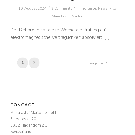
/
/
/
16. August 2024
2 Comments
in
Fediverse
,
News
by
Manufaktur Marton
Der DeLorean hat diese Woche die Prüfung auf
elektromagnetische Verträglichkeit absolviert. […]
1
2
Page 1 of 2
CONCACT
Manufaktur Marton GmbH
Flurstrasse 20
6332 Hagendorn ZG
Switzerland