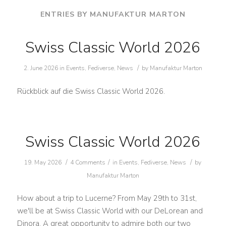
ENTRIES BY MANUFAKTUR MARTON
Swiss Classic World 2026
/
2. June 2026
in
Events
,
Fediverse
,
News
by
Manufaktur Marton
Rückblick auf die Swiss Classic World 2026.
Swiss Classic World 2026
/
/
/
19. May 2026
4 Comments
in
Events
,
Fediverse
,
News
by
Manufaktur Marton
How about a trip to Lucerne? From May 29th to 31st,
we'll be at Swiss Classic World with our DeLorean and
Dinora. A great opportunity to admire both our two