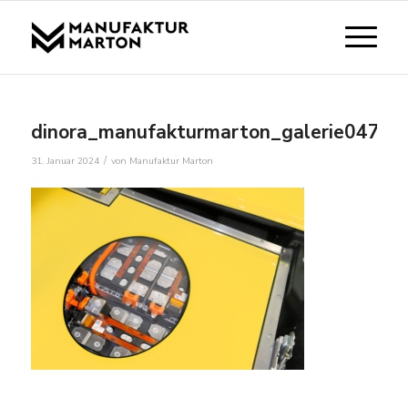
dinora_manufakturmarton_galerie04771
/
31. Januar 2024
von
Manufaktur Marton