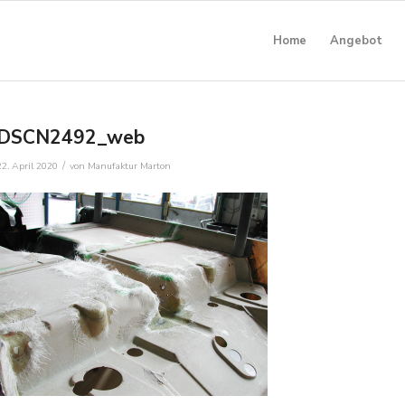
Home
Angebot
DSCN2492_web
/
22. April 2020
von
Manufaktur Marton