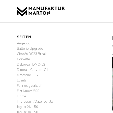
SEITEN
Angebot
Batterie-Upgrade
Citroën DS23 Break
Corvette C1
DeLorean DMC-12
Dinora – Corvette C1
ePorsche 968
Events
Fahrzeugverkauf
Fiat Nuova 500
Home
Impressum/Datenschutz
Jaguar XK 150
Jaguar XK 150