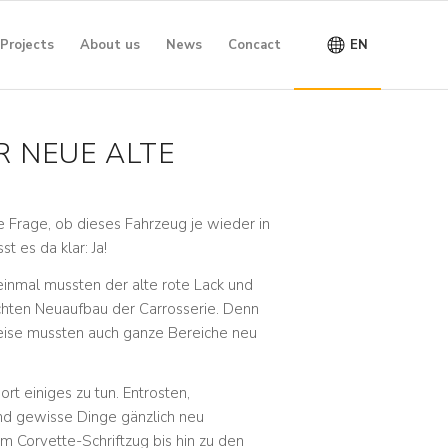
Projects
About us
News
Concact
EN
R NEUE ALTE
e Frage, ob dieses Fahrzeug je wieder in
t es da klar: Ja!
 einmal mussten der alte rote Lack und
chten Neuaufbau der Carrosserie. Denn
lweise mussten auch ganze Bereiche neu
t einiges zu tun. Entrosten,
und gewisse Dinge gänzlich neu
m Corvette-Schriftzug bis hin zu den