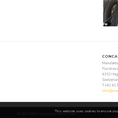
CONCA
Manufakt
Flurstras
6332 Hag
Switzerla
T +41 41 
mfm@manu
This website uses cookies to ensure you
© 2018-2026 - Manufaktur Marton GmbH