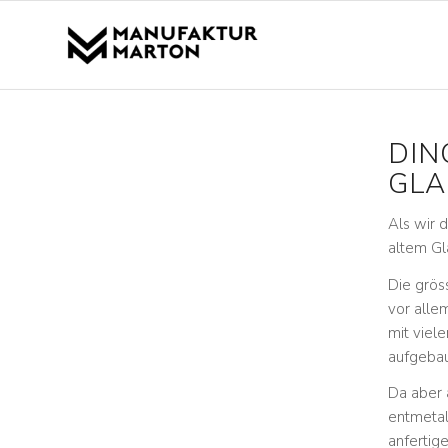
DIN
GLA
Als wir 
altem Gla
Die grös
vor alle
mit viel
aufgeba
Da aber 
entmetal
anfertig