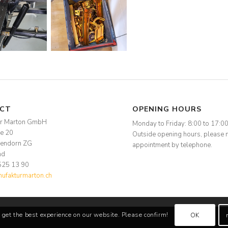
CT
OPENING HOURS
ur Marton GmbH
Monday to Friday: 8:00 to 17:0
se 20
Outside opening hours, please 
endorn ZG
appointment by telephone.
nd
525 13 90
fakturmarton.ch
 get the best experience on our website. Please confirm!
OK