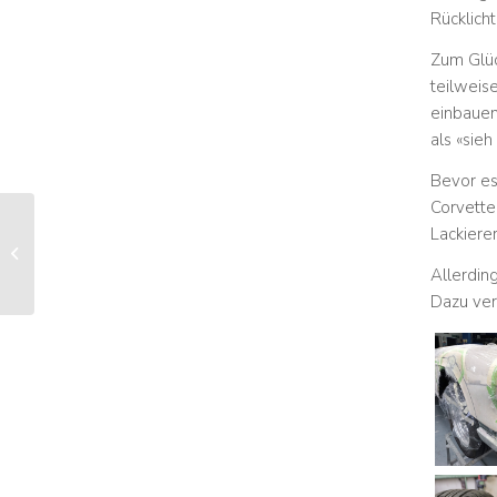
Rücklicht
Zum Glüc
teilweise
einbauen,
als «sie
Bevor es
Corvette 
Lackierer
Bienvenue, Déesse
Allerdin
Dazu ver