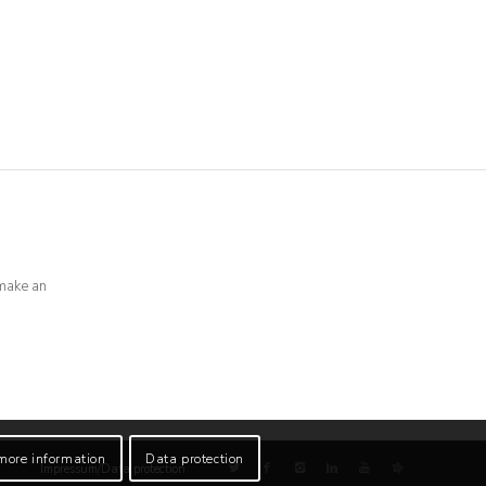
0
make an
more information
Data protection
Impressum/Data protection