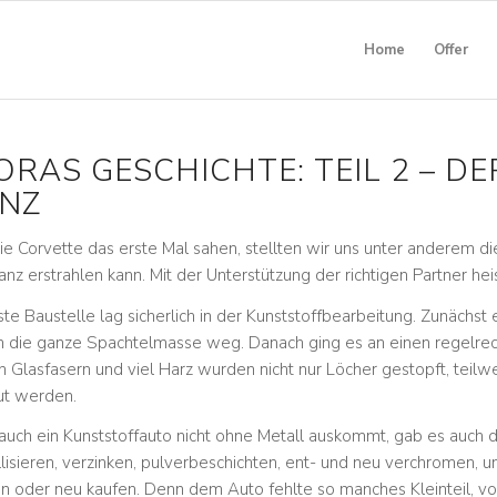
Home
Offer
ORAS GESCHICHTE: TEIL 2 – DE
NZ
die Corvette das erste Mal sahen, stellten wir uns unter anderem di
nz erstrahlen kann. Mit der Unterstützung der richtigen Partner heiss
ste Baustelle lag sicherlich in der Kunststoffbearbeitung. Zunächst
m die ganze Spachtelmasse weg. Danach ging es an einen regelre
en Glasfasern und viel Harz wurden nicht nur Löcher gestopft, tei
ut werden.
auch ein Kunststoffauto nicht ohne Metall auskommt, gab es auch dor
lisieren, verzinken, pulverbeschichten, ent- und neu verchromen, 
en oder neu kaufen. Denn dem Auto fehlte so manches Kleinteil, vo