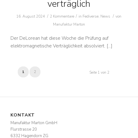
verträglich
/
/
/
16. August 2024
2 Kommentare
in
Fediverse
,
News
von
Manufaktur Marton
Der DeLorean hat diese Woche die Prüfung auf
elektromagnetische Verträglichkeit absolviert. […]
1
2
Seite 1 von 2
KONTAKT
Manufaktur Marton GmbH
Flurstrasse 20
6332 Hagendorn ZG