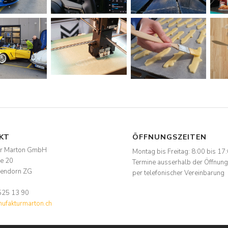
KT
ÖFFNUNGSZEITEN
ur Marton GmbH
Montag bis Freitag: 8:00 bis 17
se 20
Termine ausserhalb der Öffnung
endorn ZG
per telefonischer Vereinbarung
525 13 90
fakturmarton.ch