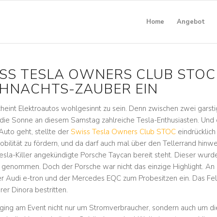
Home
Angebot
SS TESLA OWNERS CLUB STOC
HNACHTS-ZAUBER EIN
cheint Elektroautos wohlgesinnt zu sein. Denn zwischen zwei gars
 die Sonne an diesem Samstag zahlreiche Tesla-Enthusiasten. Und
 Auto geht, stellte der
Swiss Tesla Owners Club STOC
eindrücklic
obilität zu fördern, und da darf auch mal über den Tellerrand hin
Tesla-Killer angekündigte Porsche Taycan bereit steht. Dieser wurd
 genommen. Doch der Porsche war nicht das einzige Highlight. A
er Audi e-tron und der Mercedes EQC zum Probesitzen ein. Das Fe
er Dinora bestritten.
ging am Event nicht nur um Stromverbraucher, sondern auch um 