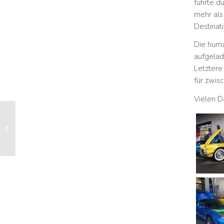
führte d
mehr als
Destinat
Die hum
aufgelad
Letztere
für zwis
Vielen D
Energiepreis für Sepp
Knüsel