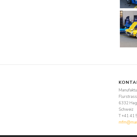
KONTA
Manufakt
Flurstras
6332 Hag
Schweiz
T +41 41 
mfm@manu