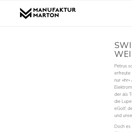
SWI
WEI
Petrus s
erfreute
nur «ihr»
Elektrom
der als 
die Lupe
eGolf, d
und unser
Doch es 