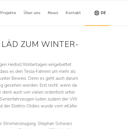
Projekte
Über uns
News
Kontakt
DE
 LÄD ZUM WINTER-
tigen Herbst/Wintertagen eingebettet
 dass es den Tesla-Fahrern um mehr als
h unter Beweis. Denn es geht auch darum
weg gesehen werden. Erst recht, wenn da
e denn auch von vielen ordentlich unter
n Serienfahrzeugen luden zudem der VW
ld der Elektro-Oldies wurde vom eKäfer
die Stromerzeugung. Stephan Schwarz