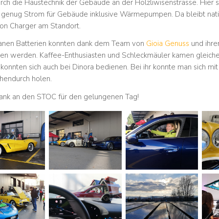
urch die Haustechnik der Gebäude an der Hölzliwisenstrasse. Hier 
 genug Strom für Gebäude inklusive Wärmepumpen. Da bleibt natürl
ion Charger am Standort.
anen Batterien konnten dank dem Team von
Gioia Genuss
und ihre
en werden. Kaffee-Enthusiasten und Schleckmäuler kamen gleiche
 konnten sich auch bei Dinora bedienen. Bei ihr konnte man sich mi
chendurch holen.
ank an den STOC für den gelungenen Tag!