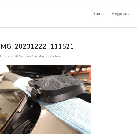
Home
Angebot
IMG_20231222_111521
/
30. Januar 2026
von
Manufaktur Marton