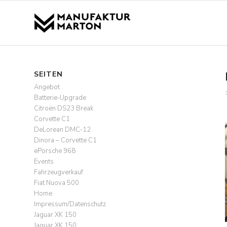
SEITEN
Angebot
Batterie-Upgrade
Citroën DS23 Break
Corvette C1
DeLorean DMC-12
Dinora – Corvette C1
ePorsche 968
Events
Fahrzeugverkauf
Fiat Nuova 500
Home
Impressum/Datenschutz
Jaguar XK 150
Jaguar XK 150